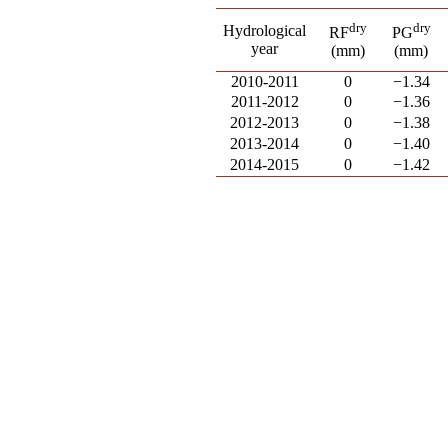
dry
dry
Hydrological
RF
PG
year
(mm)
(mm)
2010-2011
0
−1.34
2011-2012
0
−1.36
2012-2013
0
−1.38
2013-2014
0
−1.40
2014-2015
0
−1.42