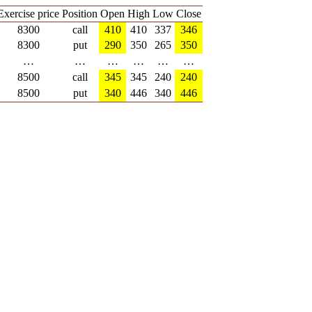
Exercise price
Position
Open
High
Low
Close
8300
call
410
410
337
346
8300
put
290
350
265
350
…
…
…
…
…
…
8500
call
345
345
240
240
8500
put
340
446
340
446