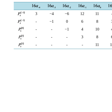
3
−4
−6
12
11
-
−1
0
6
8
-
-
−1
4
10
-
-
-
3
8
-
-
-
-
11
1