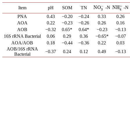
−
+
NH
NO
-N
-N
NH
4
+
Item
pH
SOM
TN
NO
3
−
3
4
PNA
0.43
−0.20
−0.24
0.33
0.26
AOA
0.22
−0.23
−0.26
0.26
0.16
AOB
−0.32
0.65*
0.64*
−0.23
−0.13
16S rRNA Bacterial
0.06
0.29
0.36
−0.65*
−0.07
AOA/AOB
0.18
−0.44
−0.36
0.22
0.03
AOB/16S rRNA
−0.37
0.24
0.12
0.49
−0.13
Bacterial