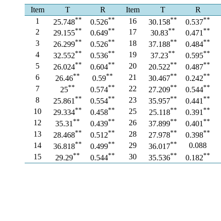
Item
T
R
Item
T
R
**
**
**
**
1
16
25.748
0.526
30.158
0.537
**
**
**
**
2
17
29.155
0.649
30.83
0.471
**
**
**
**
3
18
26.299
0.526
37.188
0.484
**
**
**
**
4
19
32.552
0.536
37.23
0.595
**
**
**
**
5
20
26.024
0.604
20.522
0.487
**
**
**
**
6
21
26.46
0.59
30.467
0.242
**
**
**
**
7
22
25
0.574
27.209
0.544
**
**
**
**
8
23
25.861
0.554
35.957
0.441
**
**
**
**
10
25
29.334
0.458
25.118
0.391
**
**
**
**
12
26
35.31
0.439
37.899
0.401
**
**
**
**
13
28
28.468
0.512
27.978
0.398
**
**
**
14
29
0.088
36.818
0.499
36.017
**
**
**
**
15
30
29.29
0.544
35.536
0.182