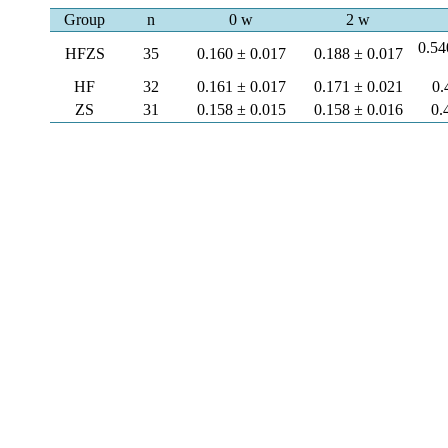
Group
n
0 w
2 w
0.54
HFZS
35
0.160 ± 0.017
0.188 ± 0.017
HF
32
0.161 ± 0.017
0.171 ± 0.021
0.
ZS
31
0.158 ± 0.015
0.158 ± 0.016
0.