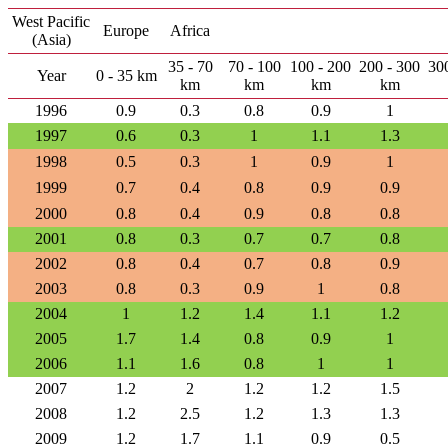
West Pacific
Europe
Africa
(Asia)
35 - 70
70 - 100
100 - 200
200 - 300
30
Year
0 - 35 km
km
km
km
km
1996
0.9
0.3
0.8
0.9
1
1997
0.6
0.3
1
1.1
1.3
1998
0.5
0.3
1
0.9
1
1999
0.7
0.4
0.8
0.9
0.9
2000
0.8
0.4
0.9
0.8
0.8
2001
0.8
0.3
0.7
0.7
0.8
2002
0.8
0.4
0.7
0.8
0.9
2003
0.8
0.3
0.9
1
0.8
2004
1
1.2
1.4
1.1
1.2
2005
1.7
1.4
0.8
0.9
1
2006
1.1
1.6
0.8
1
1
2007
1.2
2
1.2
1.2
1.5
2008
1.2
2.5
1.2
1.3
1.3
2009
1.2
1.7
1.1
0.9
0.5