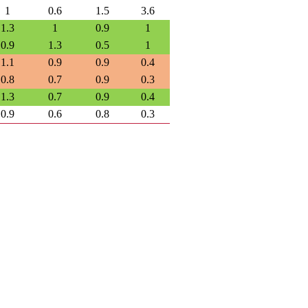
1
0.6
1.5
3.6
1.3
1
0.9
1
0.9
1.3
0.5
1
1.1
0.9
0.9
0.4
0.8
0.7
0.9
0.3
1.3
0.7
0.9
0.4
0.9
0.6
0.8
0.3