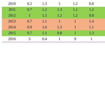
2010
0.2
1.3
1
1.2
0.8
2011
0.7
1.2
1.3
1.1
1.2
2012
1
1.5
1.2
1.2
0.8
2013
0.7
1.1
1
1
1.4
2014
0.9
1.6
1.3
1
1.1
2015
0.7
1.1
0.8
1
1.3
2016
3
0.4
1
9
1