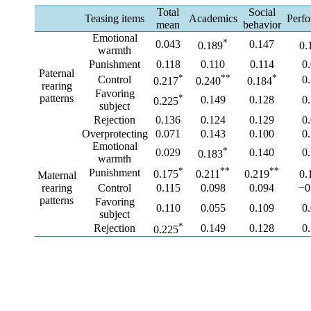
Total
Social
Teasing items
Academics
Perf
mean
behavior
Emotional
*
0.043
0.147
0.189
0.
warmth
Punishment
0.118
0.110
0.114
0
Paternal
*
**
*
Control
0
0.217
0.240
0.184
rearing
Favoring
patterns
*
0.149
0.128
0
0.225
subject
Rejection
0.136
0.124
0.129
0
Overprotecting
0.071
0.143
0.100
0
Emotional
*
0.029
0.140
0
0.183
warmth
*
**
**
Punishment
0.175
0.211
0.219
0.
Maternal
rearing
Control
0.115
0.098
0.094
−0
patterns
Favoring
0.110
0.055
0.109
0
subject
*
Rejection
0.149
0.128
0
0.225