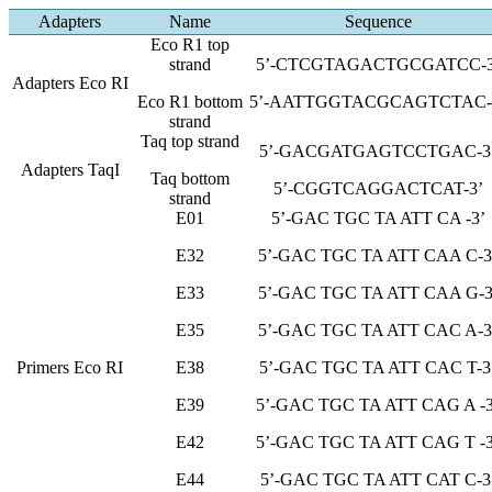
Adapters
Name
Sequence
Eco R1 top
strand
5’-CTCGTAGACTGCGATCC-3
Adapters Eco RI
Eco R1 bottom
5’-AATTGGTACGCAGTCTAC-
strand
Taq top strand
5’-GACGATGAGTCCTGAC-3
Adapters TaqI
Taq bottom
5’-CGGTCAGGACTCAT-3’
strand
E01
5’-GAC TGC TA ATT CA -3’
E32
5’-GAC TGC TA ATT CAA C-3
E33
5’-GAC TGC TA ATT CAA G-3
E35
5’-GAC TGC TA ATT CAC A-3
Primers Eco RI
E38
5’-GAC TGC TA ATT CAC T-3
E39
5’-GAC TGC TA ATT CAG A -3
E42
5’-GAC TGC TA ATT CAG T -3
E44
5’-GAC TGC TA ATT CAT C-3