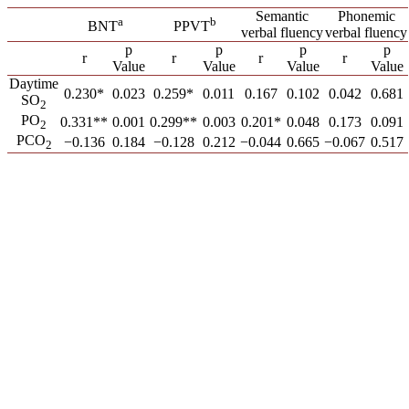
Semantic
Phonemic
a
b
BNT
PPVT
verbal fluency
verbal fluency
p
p
p
p
r
r
r
r
Value
Value
Value
Value
Daytime
0.230*
0.023
0.259*
0.011
0.167
0.102
0.042
0.681
SO
2
PO
0.331**
0.001
0.299**
0.003
0.201*
0.048
0.173
0.091
2
PCO
−0.136
0.184
−0.128
0.212
−0.044
0.665
−0.067
0.517
2