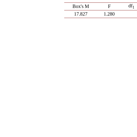
df
Box's M
F
1
17.827
1.280