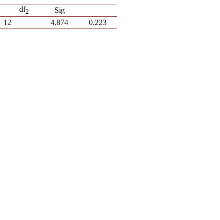
df
Sig
2
12
4.874
0.223