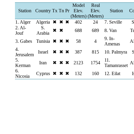
Model
Real
Station
Country
Tx
Tn
Pr
Elev.
Elev.
Station
Co
(Meters)
(Meters)
1. Alger
Algeria
✖
✖
✖
402
24
7. Seville
S
2. Al-
S.
✖
✖
688
689
8. Van
T
Jouf
Arabia
9. In-
3. Gabes
Tunisia
✖
✖
✖
58
4
Al
Amenas
4.
Israel
✖
✖
✖
387
815
10. Palmyra
S
Jerusalem
5.
11.
Iran
✖
✖
✖
2123
1754
Al
Kerman
Tamanrasset
6.
Cyprus
✖
✖
✖
132
160
12. Eilat
I
Nicosia