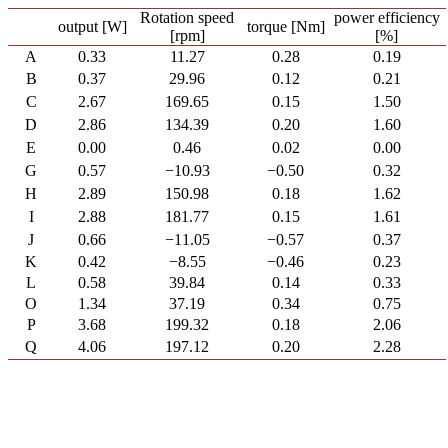
Rotation speed
power efficiency
output [W]
torque [Nm]
[rpm]
[%]
A
0.33
11.27
0.28
0.19
B
0.37
29.96
0.12
0.21
C
2.67
169.65
0.15
1.50
D
2.86
134.39
0.20
1.60
E
0.00
0.46
0.02
0.00
G
0.57
−10.93
−0.50
0.32
H
2.89
150.98
0.18
1.62
I
2.88
181.77
0.15
1.61
J
0.66
−11.05
−0.57
0.37
K
0.42
−8.55
−0.46
0.23
L
0.58
39.84
0.14
0.33
O
1.34
37.19
0.34
0.75
P
3.68
199.32
0.18
2.06
Q
4.06
197.12
0.20
2.28