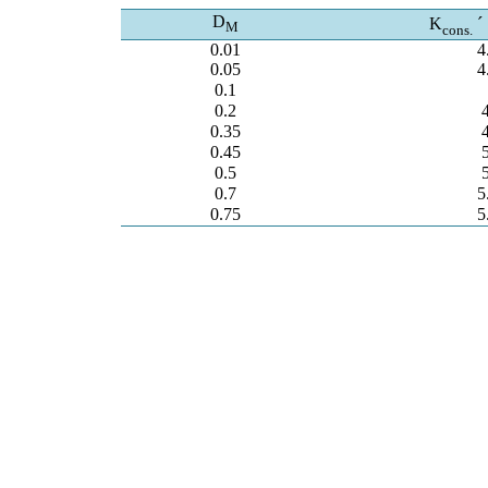
D
K
´
M
cons.
0.01
4
0.05
4
0.1
0.2
0.35
0.45
0.5
0.7
5
0.75
5