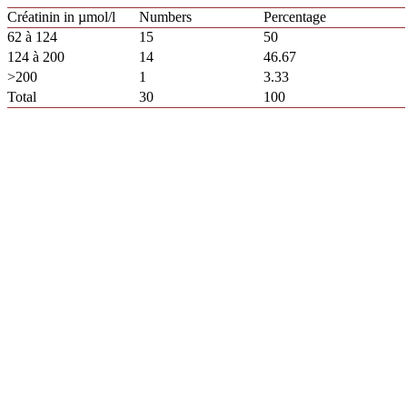
Créatinin in µmol/l
Numbers
Percentage
62 à 124
15
50
124 à 200
14
46.67
>200
1
3.33
Total
30
100