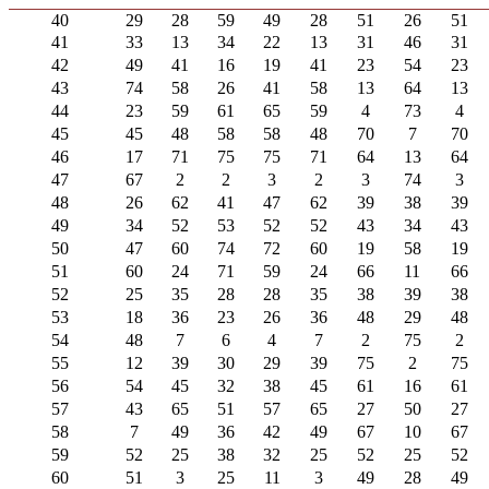
40
29
28
59
49
28
51
26
51
41
33
13
34
22
13
31
46
31
42
49
41
16
19
41
23
54
23
43
74
58
26
41
58
13
64
13
44
23
59
61
65
59
4
73
4
45
45
48
58
58
48
70
7
70
46
17
71
75
75
71
64
13
64
47
67
2
2
3
2
3
74
3
48
26
62
41
47
62
39
38
39
49
34
52
53
52
52
43
34
43
50
47
60
74
72
60
19
58
19
51
60
24
71
59
24
66
11
66
52
25
35
28
28
35
38
39
38
53
18
36
23
26
36
48
29
48
54
48
7
6
4
7
2
75
2
55
12
39
30
29
39
75
2
75
56
54
45
32
38
45
61
16
61
57
43
65
51
57
65
27
50
27
58
7
49
36
42
49
67
10
67
59
52
25
38
32
25
52
25
52
60
51
3
25
11
3
49
28
49