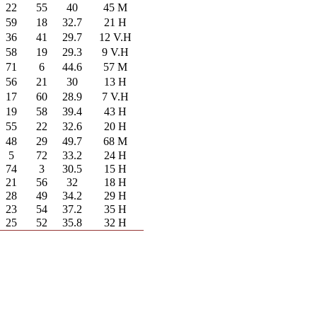
22
55
40
45 M
59
18
32.7
21 H
36
41
29.7
12 V.H
58
19
29.3
9 V.H
71
6
44.6
57 M
56
21
30
13 H
17
60
28.9
7 V.H
19
58
39.4
43 H
55
22
32.6
20 H
48
29
49.7
68 M
5
72
33.2
24 H
74
3
30.5
15 H
21
56
32
18 H
28
49
34.2
29 H
23
54
37.2
35 H
25
52
35.8
32 H