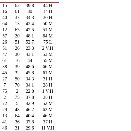
15
62
39.8
44 H
16
61
30
14 H
40
37
34.3
30 H
64
13
42.4
50 M
12
65
42.5
51 M
57
20
48.1
64 M
26
51
52.7
75 L
51
26
23.3
2 V.H
47
30
43.1
53 M
61
16
44
55 M
38
39
48.6
66 M
45
32
45.8
61 M
27
50
34.3
31 H
7
70
34.1
28 H
75
2
22.8
1 V.H
2
75
37.8
38 H
72
5
42.9
52 M
29
48
46.2
62 M
13
64
40.4
46 M
41
36
37.8
37 H
46
31
29.6
11 V.H