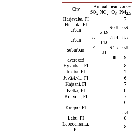
Annual mean concentr
City
SO
NO
O
PM
2
2
3
2.5
Harjavalta, FI
7
Helsinki, FI
96.8
6.9
urban
23.9
7.1
78.4
8.5
urban
14.6
4
94.5
6.8
suburban
31
38
9
averaged
Hyvinkää, FI
8
Imatra, FI
7
Jyväskylä, FI
6
Kajaani, FI
7
Kotka, FI
8
Kouvola, FI
7
6
Kuopio, FI
5.3
Lahti, FI
8
Lappeenranta,
8
FI