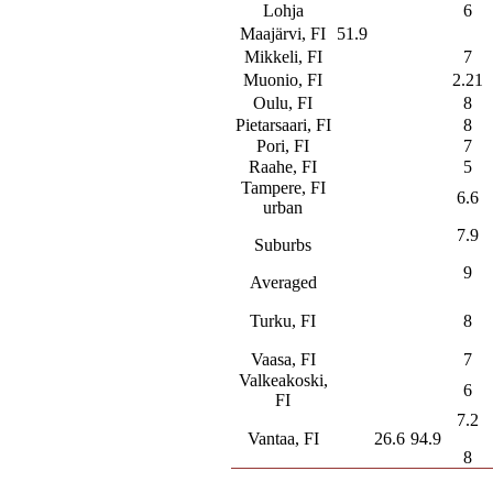
Lohja
6
Maajärvi, FI
51.9
Mikkeli, FI
7
Muonio, FI
2.21
Oulu, FI
8
Pietarsaari, FI
8
Pori, FI
7
Raahe, FI
5
Tampere, FI
6.6
urban
7.9
Suburbs
9
Averaged
Turku, FI
8
Vaasa, FI
7
Valkeakoski,
6
FI
7.2
Vantaa, FI
26.6
94.9
8