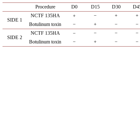
Procedure
D0
D15
D30
D4
NCTF 135HA
−
+
+
+
SIDE 1
Botulinum toxin
−
+
−
−
NCTF 135HA
−
−
−
−
SIDE 2
Botulinum toxin
−
+
−
−