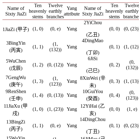
Ten
Twelve
Ten
Twelv
Name of
Yang
Name of
heavenly
earthly
heavenly
earthly
Sixty JiaZi
attribute
Sixty JiaZi
stems
branches
stems
branche
2YiChou
(1, 0)
(0, e)
Yang
(0, 0)
(0, (23)
1JiaZi (甲子)
(乙丑)
4DingMao
3BingYin
(1,
(1, 1)
Yang
(0, 1)
(1, (12)
(132))
(丙寅)
(丁卯)
6JiSi
5WuChen
(0,
(1, 2)
(0, (12))
Yang
(0, 2)
(132))
(戊辰)
(己巳)
7GengWu
8XinWei (辛
(1,
(1, 3)
Yang
(0, 3)
(1, (13)
(123))
(庚午)
未)
9RenShen
10GuiYou
(0,
(1, 4)
(0, (13))
Yang
(0, 4)
(123))
(壬申)
(癸酉)
11JiaXu (甲
12YiHai (乙
(1, 0)
(1, (23))
Yang
(0, 0)
(1, e)
戌)
亥)
14DingChou
13BingZi
(1, 1)
(0, e)
Yang
(0, 1)
(0, (23)
(丙子)
(丁丑)
15WuYin
16JiMao (己