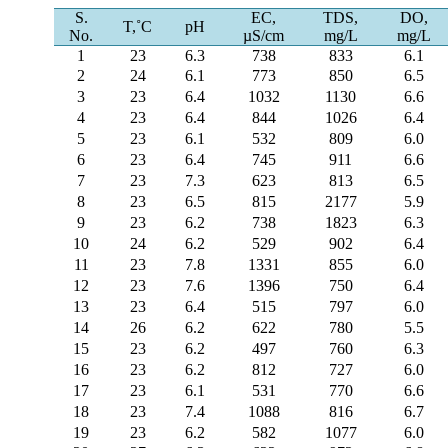
S.
EC,
TDS,
DO,
T,˚C
pH
No.
µS/cm
mg/L
mg/L
1
23
6.3
738
833
6.1
2
24
6.1
773
850
6.5
3
23
6.4
1032
1130
6.6
4
23
6.4
844
1026
6.4
5
23
6.1
532
809
6.0
6
23
6.4
745
911
6.6
7
23
7.3
623
813
6.5
8
23
6.5
815
2177
5.9
9
23
6.2
738
1823
6.3
10
24
6.2
529
902
6.4
11
23
7.8
1331
855
6.0
12
23
7.6
1396
750
6.4
13
23
6.4
515
797
6.0
14
26
6.2
622
780
5.5
15
23
6.2
497
760
6.3
16
23
6.2
812
727
6.0
17
23
6.1
531
770
6.6
18
23
7.4
1088
816
6.7
19
23
6.2
582
1077
6.0