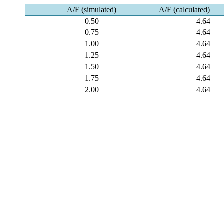
A/F (simulated)
A/F (calculated)
0.50
4.64
0.75
4.64
1.00
4.64
1.25
4.64
1.50
4.64
1.75
4.64
2.00
4.64