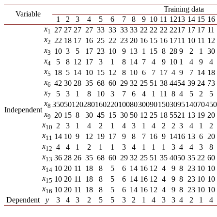
Training data
Variable
1
2
3
4
5
6
7
8
9
10
11
12
13
14
15
16
x
27
27
27
27
33
33
33
33
22
22
22
22
17
17
17
11
1
x
22
18
17
16
25
22
23
20
16
15
16
17
11
10
11
12
2
x
10
3
5
17
23
10
9
13
1
15
8
28
9
2
1
30
3
x
5
8
12
17
3
1
8
14
7
4
9
10
1
4
9
4
4
x
18
5
14
10
15
12
8
10
6
7
17
4
9
7
14
18
5
x
42
30
28
35
68
60
29
32
25
51
38
44
54
39
24
73
6
x
5
3
1
8
10
3
7
6
4
1
11
8
4
5
2
5
7
x
350
50
120
280
160
220
100
80
300
90
150
30
95
140
70
450
8
Independent
x
20
15
8
30
45
15
30
50
12
25
18
55
21
13
19
20
9
x
2
3
1
4
2
1
4
3
1
4
2
2
3
4
1
2
10
x
14
10
9
12
19
17
9
8
7
16
9
14
16
13
6
20
11
x
4
4
1
2
1
1
3
4
1
1
1
3
4
4
3
8
12
x
36
28
26
35
68
60
29
32
25
51
35
40
50
35
22
60
13
x
10
20
11
18
8
5
6
14
16
12
4
9
8
23
10
10
14
x
10
20
11
18
8
5
6
14
16
12
4
9
8
23
10
10
15
x
10
20
11
18
8
5
6
14
16
12
4
9
8
23
10
10
16
Dependent
y
3
4
3
2
5
5
3
2
1
4
3
3
4
2
1
4