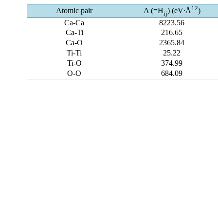
12
Atomic pair
A (=H
) (eV∙Å
)
ij
Ca-Ca
8223.56
Ca-Ti
216.65
Ca-O
2365.84
Ti-Ti
25.22
Ti-O
374.99
O-O
684.09