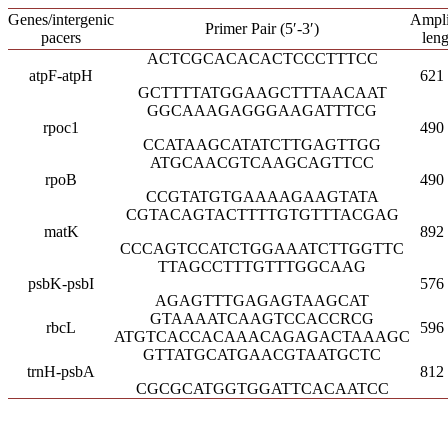
Genes/intergenic
Ampl
Primer Pair (5′-3′)
pacers
leng
ACTCGCACACACTCCCTTTCC
atpF-atpH
621
GCTTTTATGGAAGCTTTAACAAT
GGCAAAGAGGGAAGATTTCG
rpoc1
490
CCATAAGCATATCTTGAGTTGG
ATGCAACGTCAAGCAGTTCC
rpoB
490
CCGTATGTGAAAAGAAGTATA
CGTACAGTACTTTTGTGTTTACGAG
matK
892
CCCAGTCCATCTGGAAATCTTGGTTC
TTAGCCTTTGTTTGGCAAG
psbK-psbI
576
AGAGTTTGAGAGTAAGCAT
GTAAAATCAAGTCCACCRCG
rbcL
596
ATGTCACCACAAACAGAGACTAAAGC
GTTATGCATGAACGTAATGCTC
trnH-psbA
812
CGCGCATGGTGGATTCACAATCC