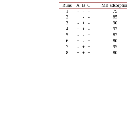
Runs
A
B
C
MB adsorptio
1
-
-
-
75
2
+
-
-
85
3
-
+
-
90
4
+
+
-
92
5
-
-
+
82
6
+
-
+
80
7
-
+
+
95
8
+
+
+
80