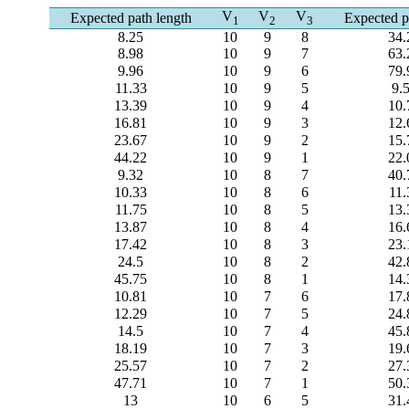
V
V
V
Expected path length
Expected p
1
2
3
8.25
10
9
8
34.
8.98
10
9
7
63.
9.96
10
9
6
79.
11.33
10
9
5
9.
13.39
10
9
4
10.
16.81
10
9
3
12.
23.67
10
9
2
15.
44.22
10
9
1
22.
9.32
10
8
7
40.
10.33
10
8
6
11.
11.75
10
8
5
13.
13.87
10
8
4
16.
17.42
10
8
3
23.
24.5
10
8
2
42.
45.75
10
8
1
14.
10.81
10
7
6
17.
12.29
10
7
5
24.
14.5
10
7
4
45.
18.19
10
7
3
19.
25.57
10
7
2
27.
47.71
10
7
1
50.
13
10
6
5
31.