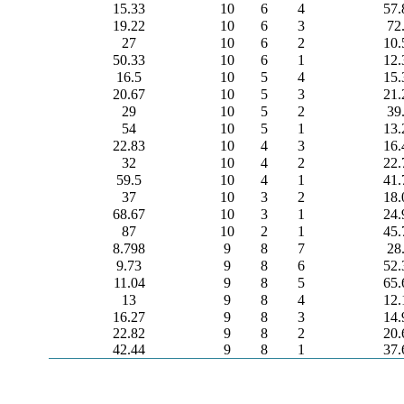
15.33
10
6
4
57.
19.22
10
6
3
72
27
10
6
2
10.
50.33
10
6
1
12.
16.5
10
5
4
15.
20.67
10
5
3
21.
29
10
5
2
39
54
10
5
1
13.
22.83
10
4
3
16.
32
10
4
2
22.
59.5
10
4
1
41.
37
10
3
2
18.
68.67
10
3
1
24.
87
10
2
1
45.
8.798
9
8
7
28
9.73
9
8
6
52.
11.04
9
8
5
65.
13
9
8
4
12.
16.27
9
8
3
14.
22.82
9
8
2
20.
42.44
9
8
1
37.