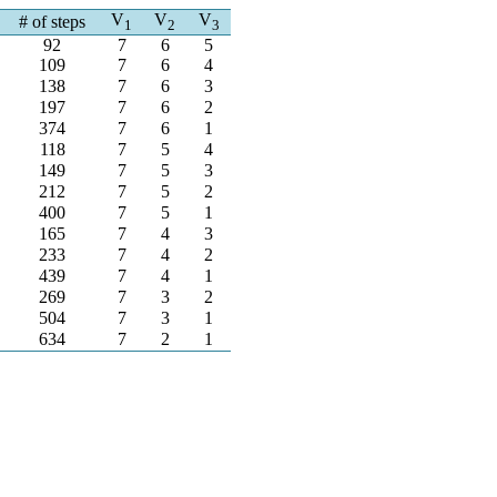
V
V
V
# of steps
1
2
3
92
7
6
5
109
7
6
4
138
7
6
3
197
7
6
2
374
7
6
1
118
7
5
4
149
7
5
3
212
7
5
2
400
7
5
1
165
7
4
3
233
7
4
2
439
7
4
1
269
7
3
2
504
7
3
1
634
7
2
1