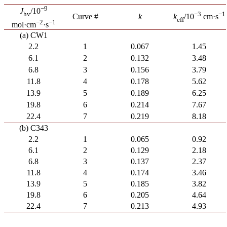
−9
J
/10
hv
−3
−1
Curve #
k
k
/10
cm·s
eff
−2
−1
mol·cm
·s
(a) CW1
2.2
1
0.067
1.45
6.1
2
0.132
3.48
6.8
3
0.156
3.79
11.8
4
0.178
5.62
13.9
5
0.189
6.25
19.8
6
0.214
7.67
22.4
7
0.219
8.18
(b) C343
2.2
1
0.065
0.92
6.1
2
0.129
2.18
6.8
3
0.137
2.37
11.8
4
0.174
3.46
13.9
5
0.185
3.82
19.8
6
0.205
4.64
22.4
7
0.213
4.93