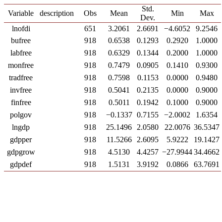
Std.
Variable
description
Obs
Mean
Min
Max
Dev.
lnofdi
651
3.2061
2.6691
−4.6052
9.2546
bufree
918
0.6538
0.1293
0.2920
1.0000
labfree
918
0.6329
0.1344
0.2000
1.0000
monfree
918
0.7479
0.0905
0.1410
0.9300
tradfree
918
0.7598
0.1153
0.0000
0.9480
invfree
918
0.5041
0.2135
0.0000
0.9000
finfree
918
0.5011
0.1942
0.1000
0.9000
polgov
918
−0.1337
0.7155
−2.0002
1.6354
lngdp
918
25.1496
2.0580
22.0076
36.5347
gdpper
918
11.5266
2.6095
5.9222
19.1427
gdpgrow
918
4.5130
4.4257
−27.9944
34.4662
gdpdef
918
1.5131
3.9192
0.0866
63.7691