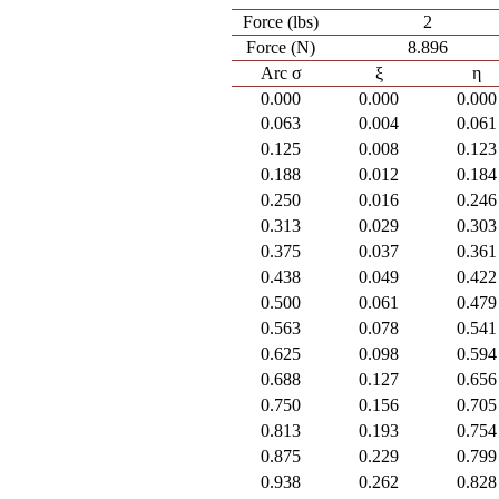
Force (lbs)
2
Force (N)
8.896
Arc σ
ξ
η
0.000
0.000
0.000
0.063
0.004
0.061
0.125
0.008
0.123
0.188
0.012
0.184
0.250
0.016
0.246
0.313
0.029
0.303
0.375
0.037
0.361
0.438
0.049
0.422
0.500
0.061
0.479
0.563
0.078
0.541
0.625
0.098
0.594
0.688
0.127
0.656
0.750
0.156
0.705
0.813
0.193
0.754
0.875
0.229
0.799
0.938
0.262
0.828