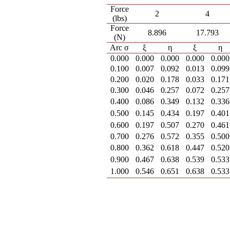
Force
2
4
(lbs)
Force
8.896
17.793
(N)
Arc σ
ξ
η
ξ
η
0.000
0.000
0.000
0.000
0.000
0.100
0.007
0.092
0.013
0.099
0.200
0.020
0.178
0.033
0.171
0.300
0.046
0.257
0.072
0.257
0.400
0.086
0.349
0.132
0.336
0.500
0.145
0.434
0.197
0.401
0.600
0.197
0.507
0.270
0.461
0.700
0.276
0.572
0.355
0.500
0.800
0.362
0.618
0.447
0.520
0.900
0.467
0.638
0.539
0.533
1.000
0.546
0.651
0.638
0.533