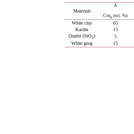
A
Materials
Cru
(wt. %)
a
White clay
65
Kaolin
15
Quartz (SiO
)
5
2
White grog
15