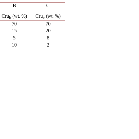
B
C
Cru
(wt. %)
Cru
(wt. %)
b
c
70
70
15
20
5
8
10
2