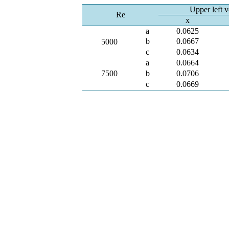
Upper left v
Re
x
a
0.0625
b
0.0667
5000
c
0.0634
a
0.0664
7500
b
0.0706
c
0.0669