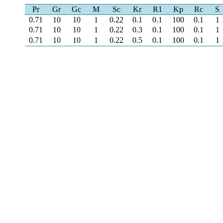
Pr
Gr
Gc
M
Sc
Kr
R1
Kp
Rc
S
0.71
10
10
1
0.22
0.1
0.1
100
0.1
1
0.71
10
10
1
0.22
0.3
0.1
100
0.1
1
0.71
10
10
1
0.22
0.5
0.1
100
0.1
1