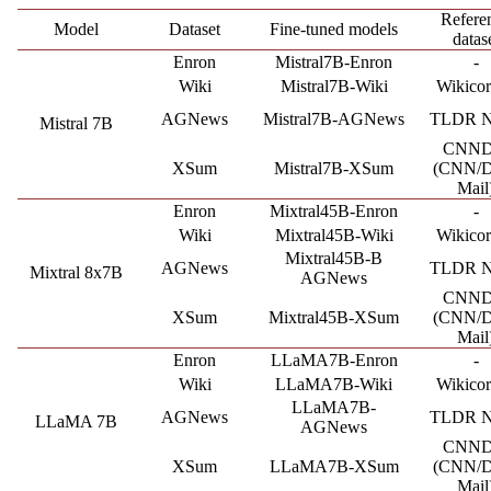
Refere
Model
Dataset
Fine-tuned models
datas
Enron
Mistral7B-Enron
-
Wiki
Mistral7B-Wiki
Wikico
AGNews
Mistral7B-AGNews
TLDR 
Mistral 7B
CNN
XSum
Mistral7B-XSum
(CNN/D
Mail
Enron
Mixtral45B-Enron
-
Wiki
Mixtral45B-Wiki
Wikico
Mixtral45B-B
AGNews
TLDR 
Mixtral 8x7B
AGNews
CNN
XSum
Mixtral45B-XSum
(CNN/D
Mail
Enron
LLaMA7B-Enron
-
Wiki
LLaMA7B-Wiki
Wikico
LLaMA7B-
AGNews
TLDR 
LLaMA 7B
AGNews
CNN
XSum
LLaMA7B-XSum
(CNN/D
Mail