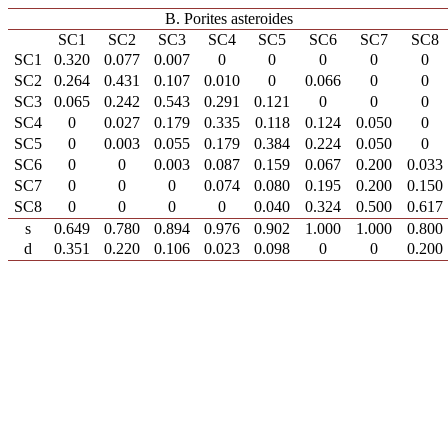
B. Porites asteroides
SC1
SC2
SC3
SC4
SC5
SC6
SC7
SC8
SC1
0.320
0.077
0.007
0
0
0
0
0
SC2
0.264
0.431
0.107
0.010
0
0.066
0
0
SC3
0.065
0.242
0.543
0.291
0.121
0
0
0
SC4
0
0.027
0.179
0.335
0.118
0.124
0.050
0
SC5
0
0.003
0.055
0.179
0.384
0.224
0.050
0
SC6
0
0
0.003
0.087
0.159
0.067
0.200
0.033
SC7
0
0
0
0.074
0.080
0.195
0.200
0.150
SC8
0
0
0
0
0.040
0.324
0.500
0.617
s
0.649
0.780
0.894
0.976
0.902
1.000
1.000
0.800
d
0.351
0.220
0.106
0.023
0.098
0
0
0.200