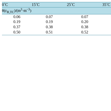
0˚C
15˚C
25˚C
35˚C
3
−3
θ(ε
)/(m
·m
)
R,TC
0.06
0.07
0.07
0.19
0.19
0.20
0.37
0.38
0.38
0.50
0.51
0.52