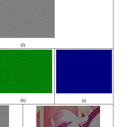
(f)
(h)
(i)