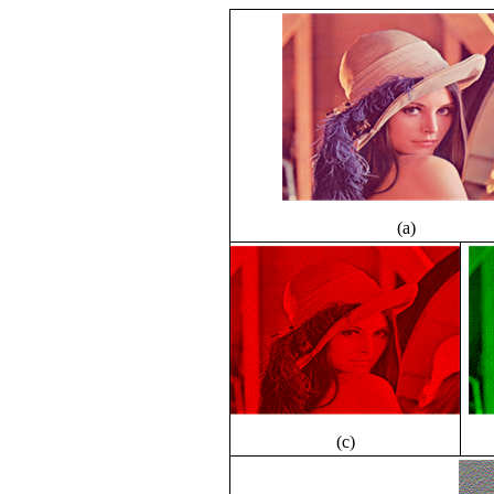
(a)
(c)