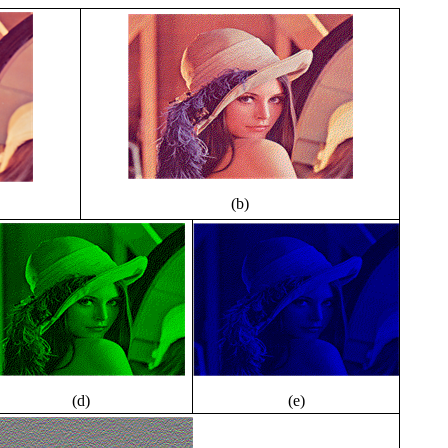
(b)
(d)
(e)