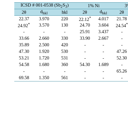
ICSD # 001-0538 (Sb
S
)
1% Ni
3
2
3
d
d
2θ
hkl
2θ
2θ
hkl
hkl
*
22.37
3.970
220
4.017
21.78
22.12
*
*
3.570
130
24.70
3.604
24.92
24.54
-
-
-
25.91
3.437
-
33.66
2.660
330
33.90
2.667
-
35.89
2.500
420
-
-
-
47.30
1.920
530
-
-
47.26
53.21
1.720
531
-
-
52.30
54.58
1.680
360
54.30
1.689
-
-
-
-
-
-
65.26
69.58
1.350
561
-
-
-