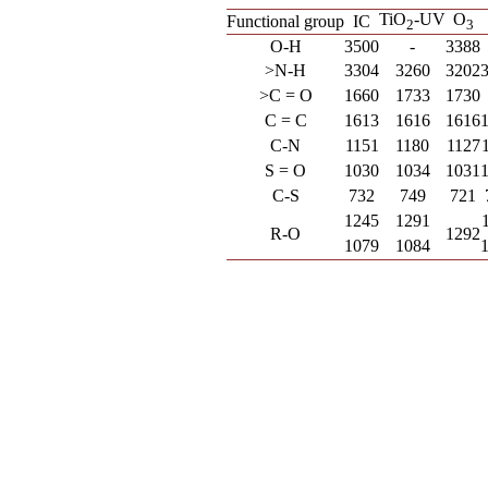
TiO
-UV
O
Functional group
IC
2
3
O-H
3500
-
3388
>N-H
3304
3260
3202
>C = O
1660
1733
1730
C = C
1613
1616
1616
C-N
1151
1180
1127
S = O
1030
1034
1031
C-S
732
749
721
1245
1291
R-O
1292
1079
1084