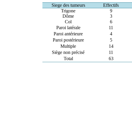
Siege des tumeurs
Effectifs
Trigone
9
Dôme
3
Col
6
Paroi latérale
11
Paroi antérieure
4
Paroi postérieure
5
Multiple
14
Siège non précisé
11
Total
63