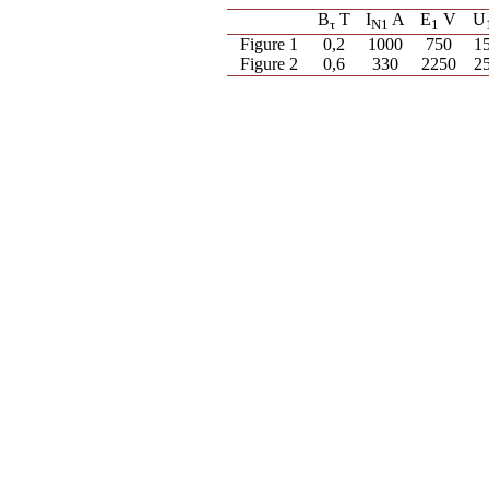
B
T
I
A
E
V
U
τ
N
1
1
Figure 1
0,2
1000
750
1
Figure 2
0,6
330
2250
2