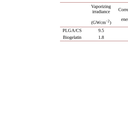
Vaporizing
Corr
irradiance
ene
−2
(GWcm
)
PLGA/CS
9.5
Biogelatin
1.8