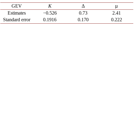
GEV
K
Δ
µ
Estimates
−0.526
0.73
2.41
Standard error
0.1916
0.170
0.222