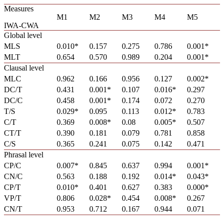
Measures
M1
M2
M3
M4
M5
IWA-CWA
Global level
MLS
0.010*
0.157
0.275
0.786
0.001*
MLT
0.654
0.570
0.989
0.204
0.001*
Clausal level
MLC
0.962
0.166
0.956
0.127
0.002*
DC/T
0.431
0.001*
0.107
0.016*
0.297
DC/C
0.458
0.001*
0.174
0.072
0.270
T/S
0.029*
0.095
0.113
0.012*
0.783
C/T
0.369
0.008*
0.08
0.005*
0.507
CT/T
0.390
0.181
0.079
0.781
0.858
C/S
0.365
0.241
0.075
0.142
0.471
Phrasal level
CP/C
0.007*
0.845
0.637
0.994
0.001*
CN/C
0.563
0.188
0.192
0.014*
0.043*
CP/T
0.010*
0.401
0.627
0.383
0.000*
VP/T
0.806
0.028*
0.454
0.008*
0.267
CN/T
0.953
0.712
0.167
0.944
0.071