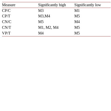
Measure
Significantly high
Significantly low
CP/C
M3
M1
CP/T
M3,M4
M5
CN/C
M5
M4
CN/T
M1, M2, M4
M5
VP/T
M4
M5