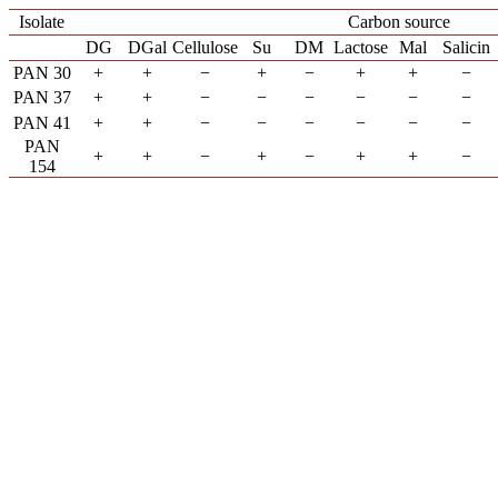
Isolate
Carbon source
DG
DGal
Cellulose
Su
DM
Lactose
Mal
Salicin
PAN 30
+
+
−
+
−
+
+
−
PAN 37
+
+
−
−
−
−
−
−
PAN 41
+
+
−
−
−
−
−
−
PAN
+
+
−
+
−
+
+
−
154