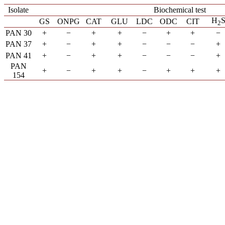
Isolate
Biochemical test
H
GS
ONPG
CAT
GLU
LDC
ODC
CIT
2
PAN 30
+
−
+
+
−
+
+
−
PAN 37
+
−
+
+
−
−
−
+
PAN 41
+
−
+
+
−
−
−
+
PAN
+
−
+
+
−
+
+
+
154