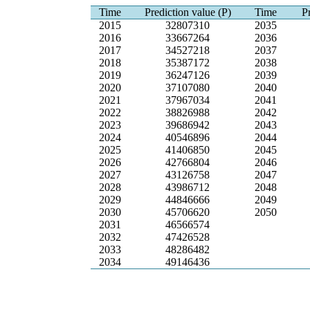
Time
Prediction value (P)
Time
P
2015
32807310
2035
2016
33667264
2036
2017
34527218
2037
2018
35387172
2038
2019
36247126
2039
2020
37107080
2040
2021
37967034
2041
2022
38826988
2042
2023
39686942
2043
2024
40546896
2044
2025
41406850
2045
2026
42766804
2046
2027
43126758
2047
2028
43986712
2048
2029
44846666
2049
2030
45706620
2050
2031
46566574
2032
47426528
2033
48286482
2034
49146436