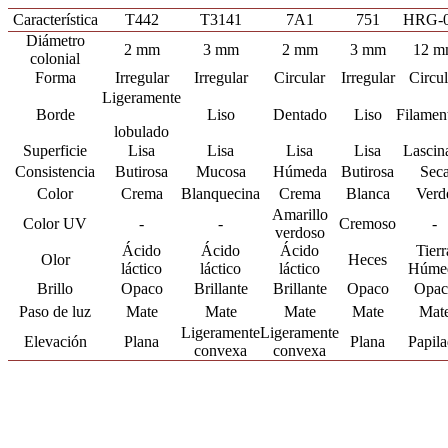
Característica
T442
T3141
7A1
751
HRG-
Diámetro
2 mm
3 mm
2 mm
3 mm
12 m
colonial
Forma
Irregular
Irregular
Circular
Irregular
Circul
Ligeramente
Borde
Liso
Dentado
Liso
Filamen
lobulado
Superficie
Lisa
Lisa
Lisa
Lisa
Lascin
Consistencia
Butirosa
Mucosa
Húmeda
Butirosa
Sec
Color
Crema
Blanquecina
Crema
Blanca
Verd
Amarillo
Color UV
-
-
Cremoso
-
verdoso
Ácido
Ácido
Ácido
Tierr
Olor
Heces
láctico
láctico
láctico
Húme
Brillo
Opaco
Brillante
Brillante
Opaco
Opac
Paso de luz
Mate
Mate
Mate
Mate
Mat
Ligeramente
Ligeramente
Elevación
Plana
Plana
Papila
convexa
convexa